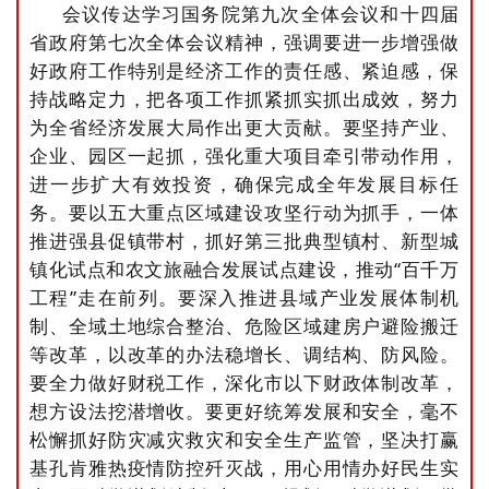
会议传达学习国务院第九次全体会议和十四届
省政府第七次全体会议精神，强调要进一步增强做
好政府工作特别是经济工作的责任感、紧迫感，保
持战略定力，把各项工作抓紧抓实抓出成效，努力
为全省经济发展大局作出更大贡献。要坚持产业、
企业、园区一起抓，强化重大项目牵引带动作用，
进一步扩大有效投资，确保完成全年发展目标任
务。要以五大重点区域建设攻坚行动为抓手，一体
推进强县促镇带村，抓好第三批典型镇村、新型城
镇化试点和农文旅融合发展试点建设，推动“百千万
工程”走在前列。要深入推进县域产业发展体制机
制、全域土地综合整治、危险区域建房户避险搬迁
等改革，以改革的办法稳增长、调结构、防风险。
要全力做好财税工作，深化市以下财政体制改革，
想方设法挖潜增收。要更好统筹发展和安全，毫不
松懈抓好防灾减灾救灾和安全生产监管，坚决打赢
基孔肯雅热疫情防控歼灭战，用心用情办好民生实