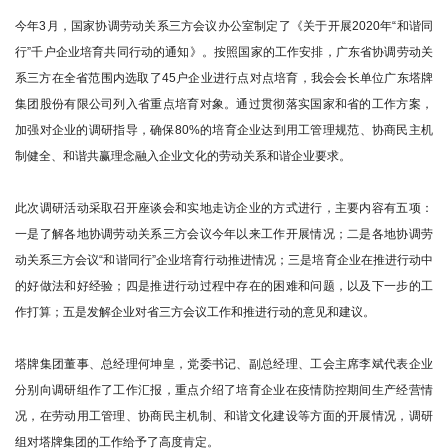
今年3月，国家协调劳动关系三方会议办公室制定了《关于开展2020年“和谐同
行”千户企业培育共同行动的通知》。按照国家的工作安排，广东省协调劳动关
系三方在全省范围内选取了45户企业进行点对点培育，我会会长单位广东塔牌
集团股份有限公司列入省重点培育对象。通过贯彻落实国家和省的工作方案，
加强对企业的调研指导，确保80%的培育企业达到用工管理规范、协商民主机
制健全、和谐共赢理念融入企业文化的劳动关系和谐企业要求。
此次调研活动采取召开座谈会和实地走访企业的方式进行，主要内容有五项：
一是了解各地协调劳动关系三方会议今年以来工作开展情况；二是各地协调劳
动关系三方会议“和谐同行”企业培育行动推进情况；三是培育企业在推进行动中
的好做法和好经验；四是推进行动过程中存在的困难和问题，以及下一步的工
作打算；五是发解企业对省三方会议工作和推进行动的意见和建议。
塔牌集团董事、总经理何坤皇，党委书记、副总经理、工会主席李斌代表企业
分别向调研组作了工作汇报，重点介绍了培育企业在疫情防控期间生产经营情
况，在劳动用工管理、协商民主机制、和谐文化建设等方面的开展情况，调研
组对塔牌集团的工作给予了高度肯定。